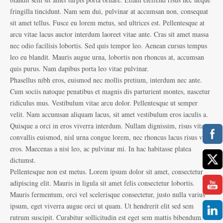
fringilla tincidunt. Nam sem dui, pulvinar at accumsan non, consequat
sit amet tellus. Fusce eu lorem metus, sed ultrices est. Pellentesque at
arcu vitae lacus auctor interdum laoreet vitae ante. Cras sit amet massa
nec odio facilisis lobortis. Sed quis tempor leo. Aenean cursus tempus
leo eu blandit. Mauris augue urna, lobortis non rhoncus at, accumsan
quis purus. Nam dapibus porta leo vitae pulvinar.
Phasellus nibh eros, euismod nec mollis pretium, interdum nec ante.
Cum sociis natoque penatibus et magnis dis parturient montes, nascetur
ridiculus mus. Vestibulum vitae arcu dolor. Pellentesque ut semper
velit. Nam accumsan aliquam lacus, sit amet vestibulum eros iaculis a.
Quisque a orci in eros viverra interdum. Nullam dignissim, risus vitae
convallis euismod, nisl urna congue lorem, nec rhoncus lacus risus vel
eros. Maecenas a nisi leo, ac pulvinar mi. In hac habitasse platea
dictumst.
Pellentesque non est metus. Lorem ipsum dolor sit amet, consectetur
adipiscing elit. Mauris in ligula sit amet felis consectetur lobortis.
Mauris fermentum, orci vel scelerisque consectetur, justo nulla varius
ipsum, eget viverra augue orci ut quam. Ut hendrerit elit sed sem
rutrum suscipit. Curabitur sollicitudin est eget sem mattis bibendum.