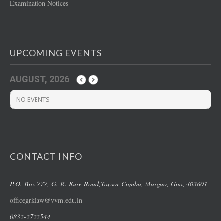
Examination Notices
UPCOMING EVENTS
AUGUST, 2026
NO EVENTS
CONTACT INFO
P.O. Box 777, G. R. Kare Road,
Tansor Comba, Margao
, Goa, 403601
officegrklaw@vvm.edu.in
0832-2722544