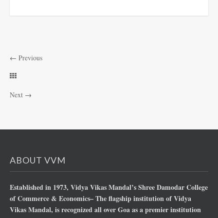
←
Previous
Next
→
ABOUT VVM
Established in 1973, Vidya Vikas Mandal’s Shree Damodar College
of Commerce & Economics– The flagship institution of Vidya
Vikas Mandal, is recognized all over Goa as a premier institution