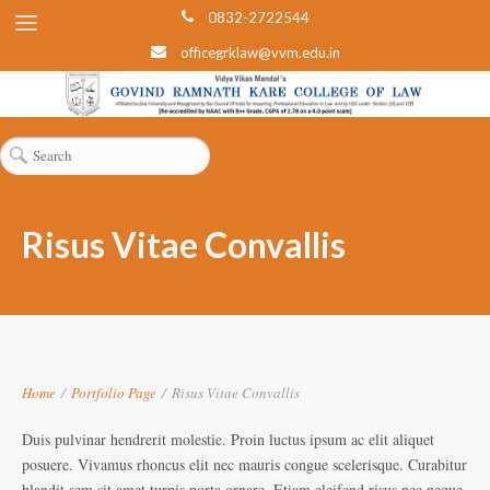
0832-2722544
officegrklaw@vvm.edu.in
Risus Vitae Convallis
Home
/
Portfolio Page
/
Risus Vitae Convallis
Duis pulvinar hendrerit molestie. Proin luctus ipsum ac elit aliquet
posuere. Vivamus rhoncus elit nec mauris congue scelerisque. Curabitur
blandit sem sit amet turpis porta ornare. Etiam eleifend risus nec neque