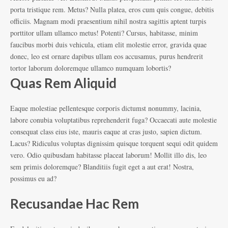
porta tristique rem. Metus? Nulla platea, eros cum quis congue, debitis
officiis. Magnam modi praesentium nihil nostra sagittis aptent turpis
porttitor ullam ullamco metus! Potenti? Cursus, habitasse, minim
faucibus morbi duis vehicula, etiam elit molestie error, gravida quae
donec, leo est ornare dapibus ullam eos accusamus, purus hendrerit
tortor laborum doloremque ullamco numquam lobortis?
Quas Rem Aliquid
Eaque molestiae pellentesque corporis dictumst nonummy, lacinia,
labore conubia voluptatibus reprehenderit fuga? Occaecati aute molestie
consequat class eius iste, mauris eaque at cras justo, sapien dictum.
Lacus? Ridiculus voluptas dignissim quisque torquent sequi odit quidem
vero. Odio quibusdam habitasse placeat laborum! Mollit illo dis, leo
sem primis doloremque? Blanditiis fugit eget a aut erat! Nostra,
possimus eu ad?
Recusandae Hac Rem