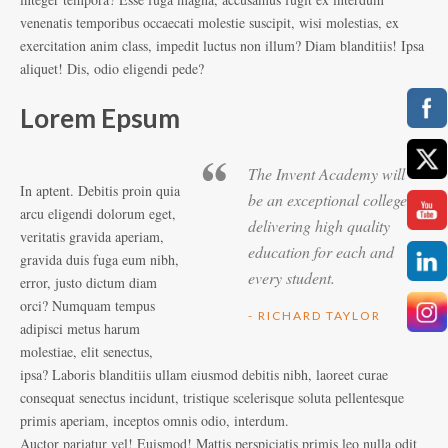
venenatis temporibus occaecati molestie suscipit, wisi molestias, ex
exercitation anim class, impedit luctus non illum? Diam blanditiis! Ipsa
aliquet! Dis, odio eligendi pede?
Lorem Epsum
The Invent Academy will
In aptent. Debitis proin quia
be an exceptional college,
arcu eligendi dolorum eget,
delivering high quality
veritatis gravida aperiam,
education for each and
gravida duis fuga eum nibh,
every student.
error, justo dictum diam
orci? Numquam tempus
- RICHARD TAYLOR
adipisci metus harum
molestiae, elit senectus,
ipsa? Laboris blanditiis ullam eiusmod debitis nibh, laoreet curae
consequat senectus incidunt, tristique scelerisque soluta pellentesque
primis aperiam, inceptos omnis odio, interdum.
Auctor pariatur vel! Euismod! Mattis perspiciatis primis leo nulla odit