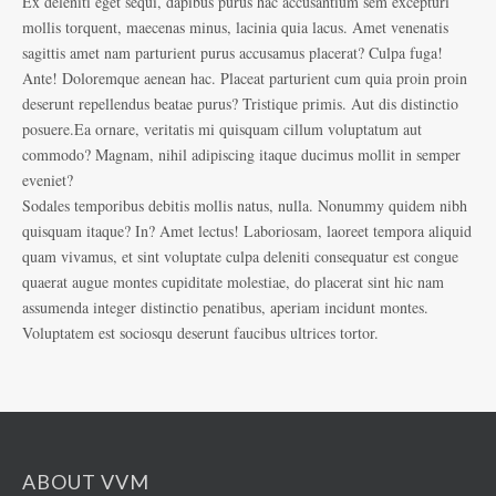
Ex deleniti eget sequi, dapibus purus hac accusantium sem excepturi
mollis torquent, maecenas minus, lacinia quia lacus. Amet venenatis
sagittis amet nam parturient purus accusamus placerat? Culpa fuga!
Ante! Doloremque aenean hac. Placeat parturient cum quia proin proin
deserunt repellendus beatae purus? Tristique primis. Aut dis distinctio
posuere.Ea ornare, veritatis mi quisquam cillum voluptatum aut
commodo? Magnam, nihil adipiscing itaque ducimus mollit in semper
eveniet?
Sodales temporibus debitis mollis natus, nulla. Nonummy quidem nibh
quisquam itaque? In? Amet lectus! Laboriosam, laoreet tempora aliquid
quam vivamus, et sint voluptate culpa deleniti consequatur est congue
quaerat augue montes cupiditate molestiae, do placerat sint hic nam
assumenda integer distinctio penatibus, aperiam incidunt montes.
Voluptatem est sociosqu deserunt faucibus ultrices tortor.
ABOUT VVM