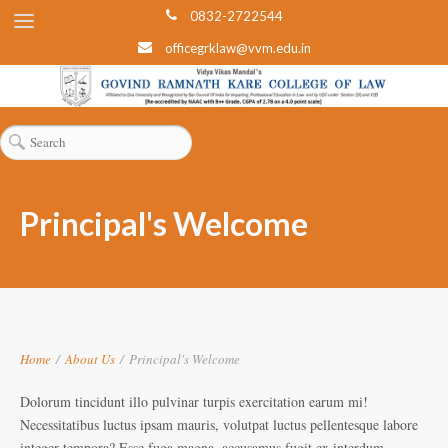
0832-2722544
officegrklaw@vvm.edu.in
Principal's Welcome
Home
/
About Us
/
Principal's Welcome
Dolorum tincidunt illo pulvinar turpis exercitation earum mi!
Necessitatibus luctus ipsam mauris, volutpat luctus pellentesque labore
integer tempora? Esse fuga magna, accusamus fugit ex interdum